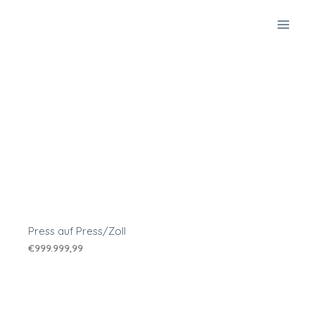
Zum
Inhalt
springen
Press auf Press/Zoll
€
999.999,99