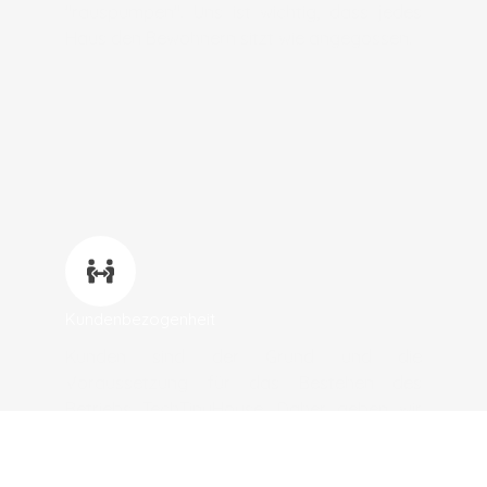
"rauspumpen". Uns ist wichtig, dass jedes
Haus den Bewohnern sitzt wie angegossen.
Kundenbezogenheit
Kunden sind der Grund und die
Voraussetzung für das Bestehen des
Betriebs TechTinyHouse. Daher geben wir
unser Bestes, unseren Kunden zu liefern, was
sie möchten und was sie brauchen.