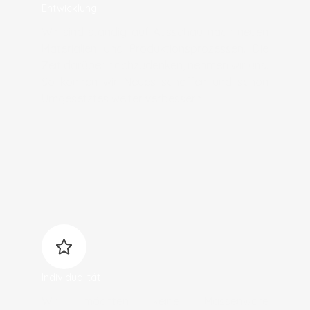
Entwicklung
Wir sind ständig auf Ausschau nach neuen
Materialien und Produktionsprozessen. Die
Zeit darüber nachzudenken, nehmen wir uns.
So können wir Neues schaffen und schon
Umgesetztes weiter verbessern.
Individualität
Wir möchten keine Massenware