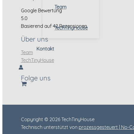
Team
Google Bewertung
5.0
Basierend auf 42 Rezensionen
TechTinyHouse
Über uns
Kontakt
Team
TechTinyHouse
Folge uns
Copyright © 2026 TechTinyHouse
Technisch unterstützt von
prozessgesteuert | No-C