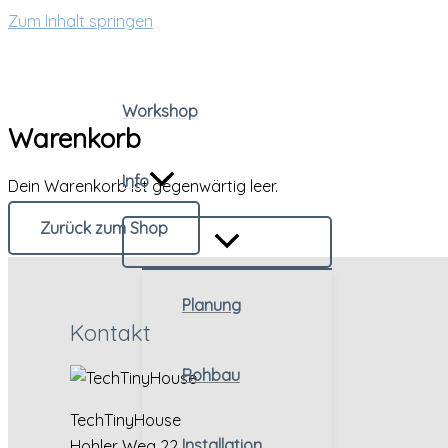
Zum Inhalt springen
Workshop
Warenkorb
Info
Dein Warenkorb ist gegenwärtig leer.
Zurück zum Shop
Planung
Kontakt
Rohbau
TechTinyHouse
Installation
Hohler Weg 22