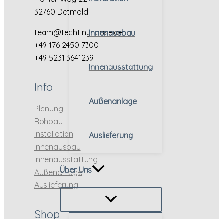
32760 Detmold
team@techtinyhouse.de
Innenausbau
+49 176 2450 7300
+49 5231 3641239
Innenausstattung
Info
Außenanlage
Planung
Rohbau
Installation
Auslieferung
Innenausbau
Innenausstattung
Über Uns
Außenanlage
Auslieferung
Shop