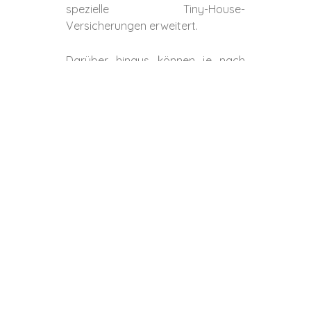
spezielle Tiny-House-
Versicherungen erweitert.
Darüber hinaus können je nach
Bedarf zusätzliche Pakete
hinzugebucht werden – etwa das
Autarkie-Paket für Photovoltaik-
und Solarthermieanlagen, das
Outdoor-Paket mit
Diebstahlschutz oder das Wasser-
Paket für Leitungswasser- und
Rohrbruchschäden. Die Prämien
orientieren sich in der Regel am
Wert des versicherten Objekts.