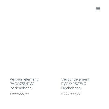
Zum
Inhalt
springen
Verbundelement
Verbundelement
PVC/XPS/PVC
PVC/XPS/PVC
Bodenebene
Dachebene
€
999.999,99
€
999.999,99