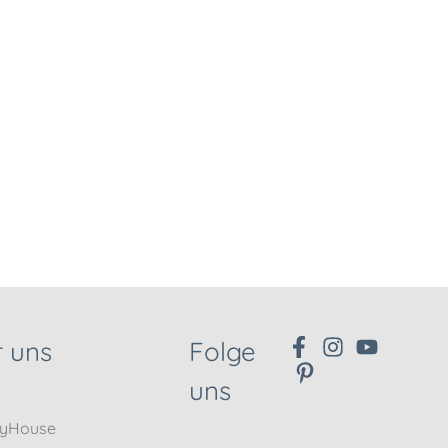
 uns
Folge
uns
nyHouse