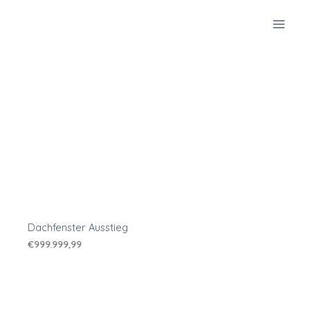
Zum
Inhalt
springen
Dachfenster Ausstieg
€
999.999,99