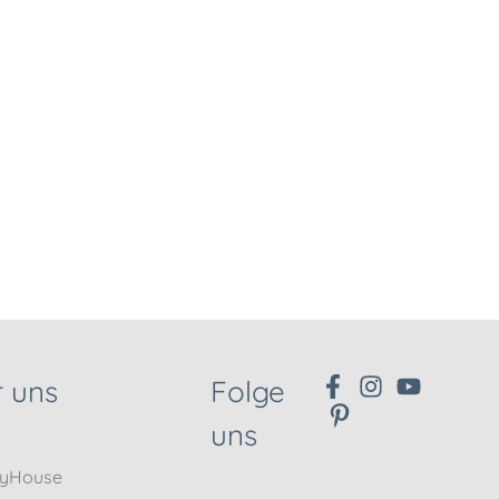
 uns
Folge
uns
nyHouse