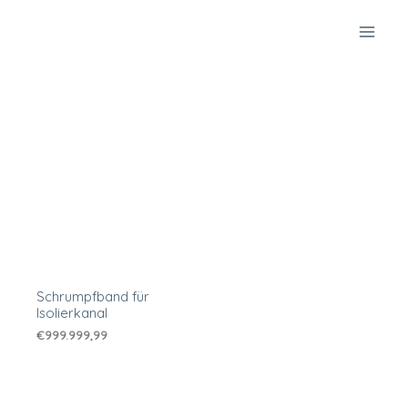
Zum
Inhalt
springen
Schrumpfband für
Isolierkanal
€
999.999,99