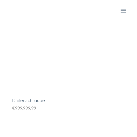
Zum
Inhalt
springen
Dielenschraube
€
999.999,99