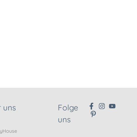
 uns
Folge
uns
nyHouse