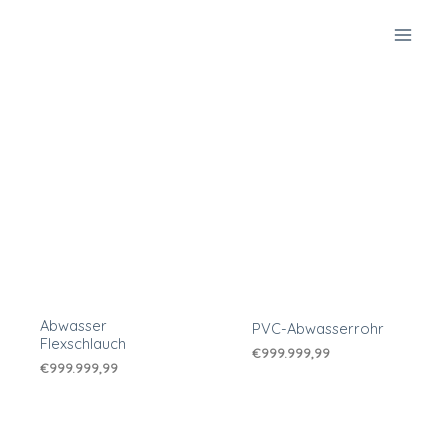
Zum
Inhalt
springen
Abwasser
PVC-Abwasserrohr
Flexschlauch
€
999.999,99
€
999.999,99