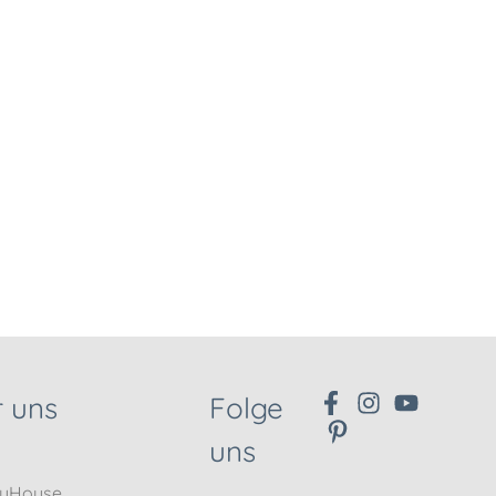
 uns
Folge
uns
nyHouse