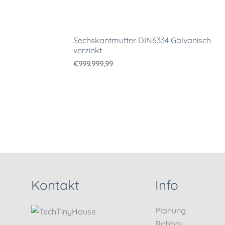
Sechskantmutter DIN6334 Galvanisch
verzinkt
€
999.999,99
Kontakt
Info
Planung
Rohbau