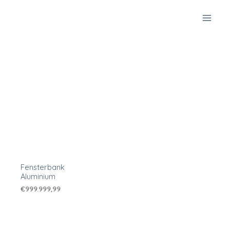
Zum
Inhalt
springen
Fensterbank
Aluminium
€
999.999,99