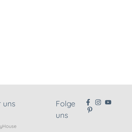
 uns
Folge
uns
nyHouse