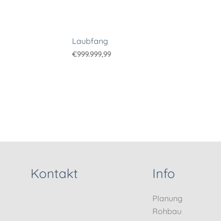
Laubfang
€
999.999,99
Kontakt
Info
Planung
Rohbau