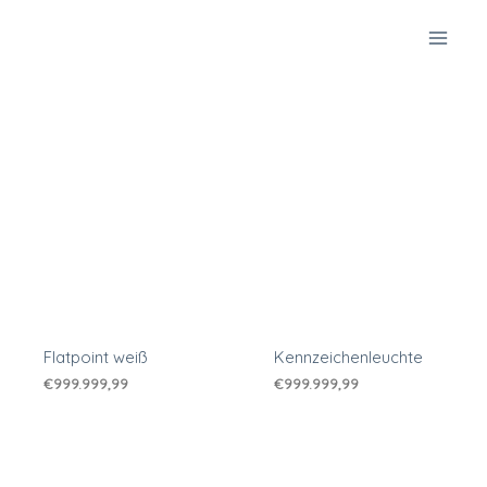
Zum
Inhalt
springen
Flatpoint weiß
Kennzeichenleuchte
€
999.999,99
€
999.999,99