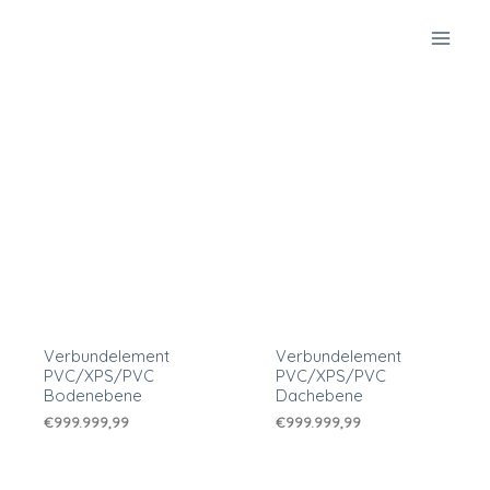
Zum
Inhalt
springen
Verbundelement
Verbundelement
PVC/XPS/PVC
PVC/XPS/PVC
Bodenebene
Dachebene
€
999.999,99
€
999.999,99