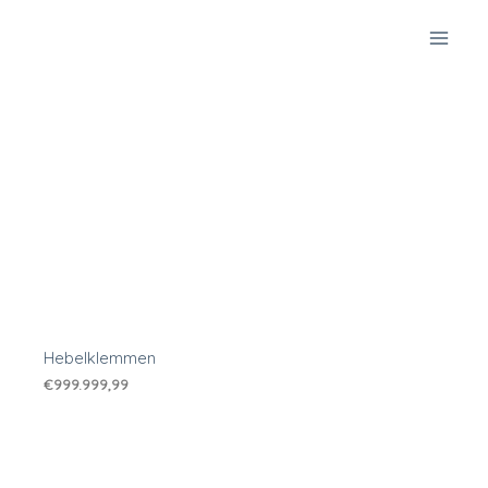
Zum
Inhalt
springen
Hebelklemmen
€
999.999,99