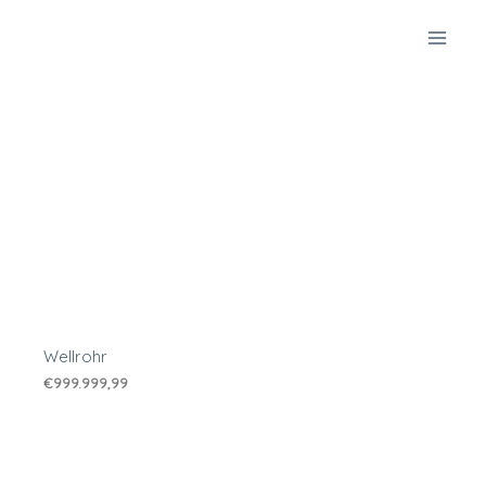
Zum
Inhalt
springen
Wellrohr
€
999.999,99