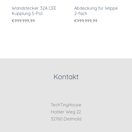
Wandstecker 32A CEE
Abdeckung für Wippe
Kupplung 5-Pol
2-fach
€
999.999,99
€
999.999,99
Kontakt
TechTinyHouse
Hohler Weg 22
32760 Detmold