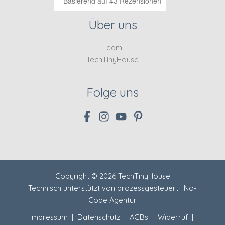
Basierend auf 43 Rezensionen
Über uns
Team
TechTinyHouse
Folge uns
Copyright © 2026 TechTinyHouse
Technisch unterstützt von
prozessgesteuert | No-
Code Agentur
Impressum
|
Datenschutz
|
AGBs
|
Widerruf
|