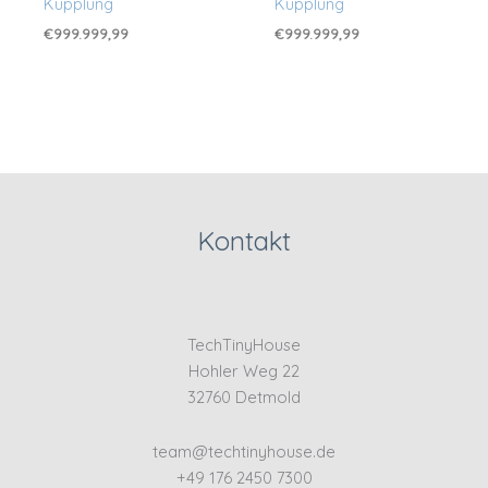
Kupplung
Kupplung
€
999.999,99
€
999.999,99
Kontakt
TechTinyHouse
Hohler Weg 22
32760 Detmold
team@techtinyhouse.de
+49 176 2450 7300