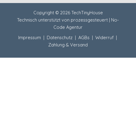
Copyright © 2026 TechTinyHouse
Technisch unterstützt von
prozessgesteuert | No-
Code Agentur
Impressum
|
Datenschutz
|
AGBs
|
Widerruf
|
Zahlung & Versand