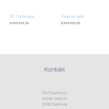
DC-Flachkabel
Flatpoint gelb
€
999.999,99
€
999.999,99
Kontakt
TechTinyHouse
Hohler Weg 22
32760 Detmold