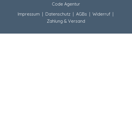
Code Agentur
Impressum
|
Datenschutz
|
AGBs
|
Widerruf
|
Zahlung & Versand