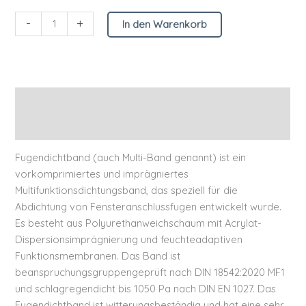
-
+
In den Warenkorb
Beschreibung
Zusätzliche Informationen
Fugendichtband (auch Multi-Band genannt) ist ein
vorkomprimiertes und imprägniertes
Multifunktionsdichtungsband, das speziell für die
Abdichtung von Fensteranschlussfugen entwickelt wurde.
Es besteht aus Polyurethanweichschaum mit Acrylat-
Dispersionsimprägnierung und feuchteadaptiven
Funktionsmembranen. Das Band ist
beanspruchungsgruppengeprüft nach DIN 18542:2020 MF1
und schlagregendicht bis 1050 Pa nach DIN EN 1027. Das
Fugendichtband ist witterungsbeständig und hat eine sehr