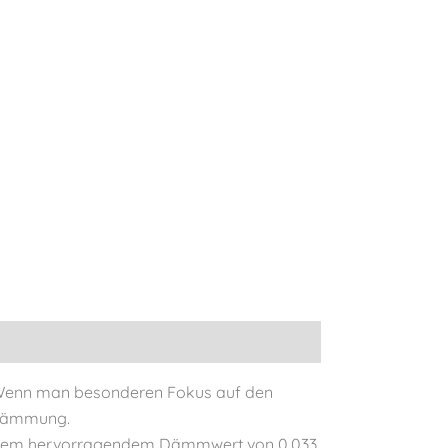
. Wenn man besonderen Fokus auf den
endämmung.
 einem hervorragendem Dämmwert von 0,033 