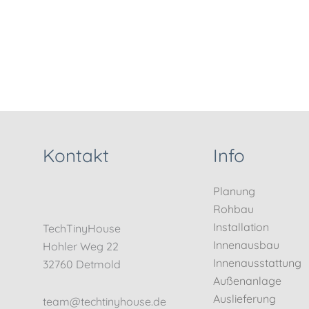
Kontakt
Info
Planung
Rohbau
Installation
TechTinyHouse
Innenausbau
Hohler Weg 22
Innenausstattung
32760 Detmold
Außenanlage
Auslieferung
team@techtinyhouse.de