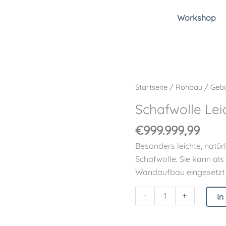
Workshop
Schafwolle
Startseite
/
Rohbau
/
Gebä
Leicht
Schafwolle Lei
Menge
€
999.999,99
Besonders leichte, nat
Schafwolle. Sie kann als
Wandaufbau eingesetzt
-
+
In