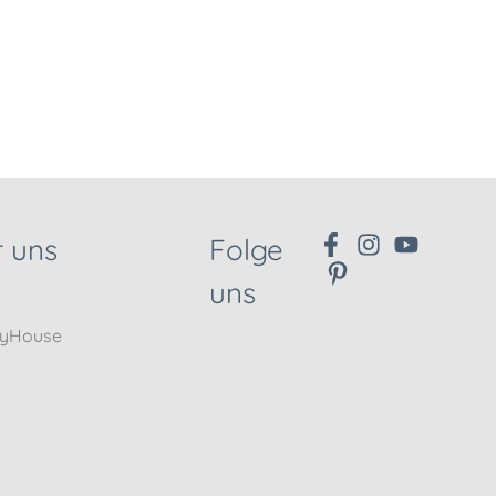
 uns
Folge
uns
nyHouse