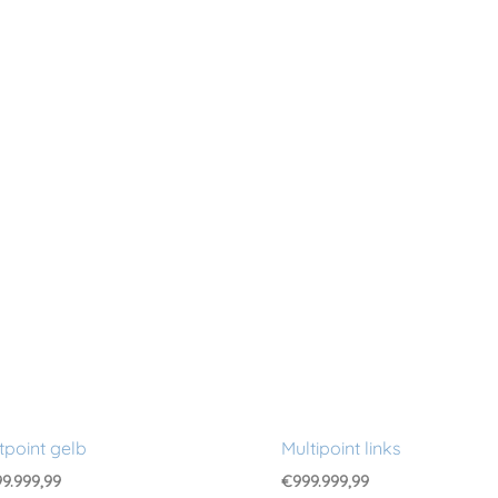
tpoint gelb
Multipoint links
9.999,99
€
999.999,99