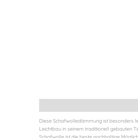
Beschreibung
Zusätzliche Informationen
Diese Schafwolledämmung ist besonders lei
Leichtbau in seinem traditionell gebauten 
Schafwolle ist die beste nachhaltige Mögl