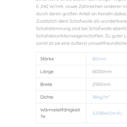
0 ,042 W/mK, sowie Zahlreichen anderen Vor
durch deren großen Anteil an Keratin dabei,
Zusätzlich dient Schafwolle als wunderbare
Schalldämmung sind bei Schafwolle ebenfall
Schallabsorbtionseigenschaften. Zu guter 
somit ist sie eine äußerst umweltfreundli
Stärke
80mm
Länge
6000mm
Breite
2100mm
Dichte
18kg/m³
Wärmeleitfähigkeit
0,038W/(m·K)
?tr