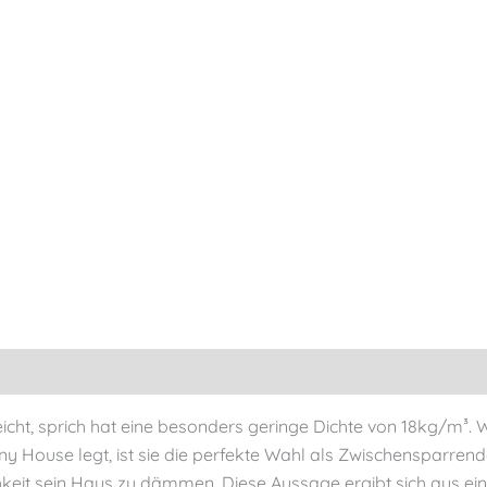
cht, sprich hat eine besonders geringe Dichte von 18kg/m³
Tiny House legt, ist sie die perfekte Wahl als Zwischensparr
ichkeit sein Haus zu dämmen. Diese Aussage ergibt sich aus