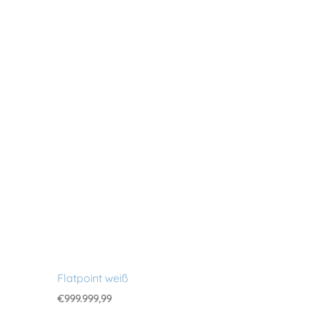
Flatpoint weiß
€
999.999,99