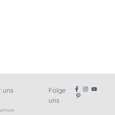
 uns
Folge
uns
nyHouse