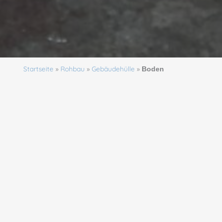
Startseite
»
Rohbau
»
Gebäudehülle
»
Boden