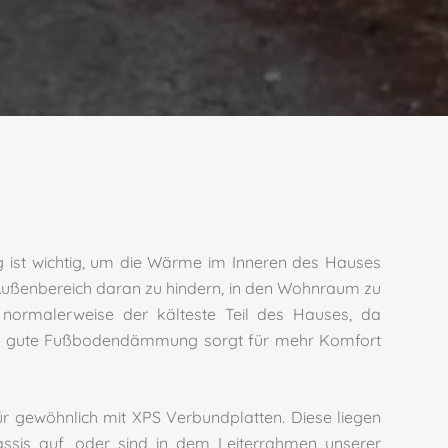
st wichtig, um die Wärme im Inneren des Hauses
ußenbereich
daran zu hindern, in den Wohnraum zu
normalerweise der kälteste Teil des Hauses, da
ne gute Fußbodendämmung sorgt für mehr Komfort
 gewöhnlich mit XPS Verbundplatten. Diese liegen
sis auf, oder sind in dem Leiterrahmen unserer