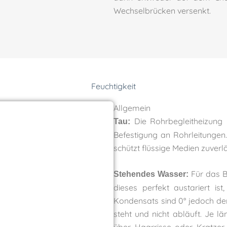
Wechselbrücken versenkt.
Feuchtigkeit
Allgemein
Die Rohrbegleitheizung i
Tau:
Befestigung an Rohrleitungen
schützt flüssige Medien zuverl
Für das B
Stehendes Wasser:
dieses perfekt austariert is
Kondensats sind 0° jedoch de
steht und nicht abläuft. Je lä