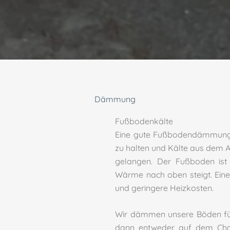
Dämmung
Fußbodenkälte
Eine gute Fußbodendämmung i
zu halten und Kälte
aus dem A
gelangen. Der Fußboden ist 
Wärme nach oben steigt. Ei
und geringere Heizkosten.
Wir dämmen unsere Böden für
dann entweder auf dem Chas