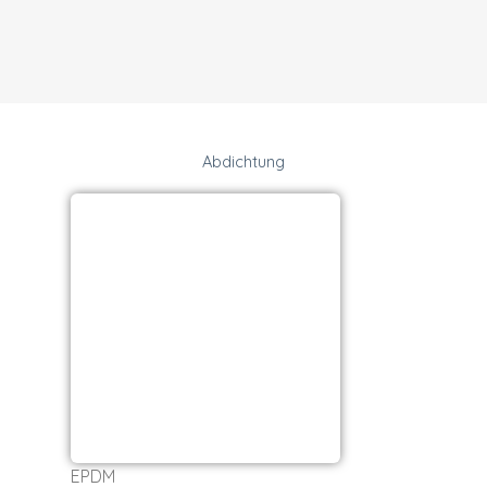
Abdichtung
Alt
Bi
EPDM