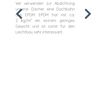
bes
Wir verwenden zur Abdichtung
no
unserer Dächer eine Dachbahn
als
aus EPDM. EPDM hat mit ca.
un
2 kg/m² ein extrem geringes
ein
Gewicht und ist somit für den
Leichtbau sehr interessant.
Tra
abs
so 
Re
laut
Zie
sch
Hou