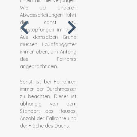
Wir fertigen
unten hin nie verjüngen.
Regenrinnen indiv
Wie bei anderen
eigener Herstellung
Abwasserleitungen führt
lassen sie sich perf
dies sonst zu
Architektur und die 
Verstopfungen im Rohr.
Gegebenheite
Aus demselben Grund
Gebäudes anpassen, 
müssen Laubfanggitter
nur eine harmonisc
immer oben, am Anfang
sondern auch eine
des Fallrohrs
Funktionalität gewährl
angebracht sein.
Sonst ist bei Fallrohren
immer der Durchmesser
zu beachten. Dieser ist
abhängig von dem
Standort des Hauses,
Anzahl der Fallrohre und
der Fläche des Dachs.