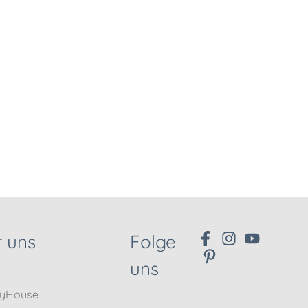
 uns
Folge
uns
nyHouse