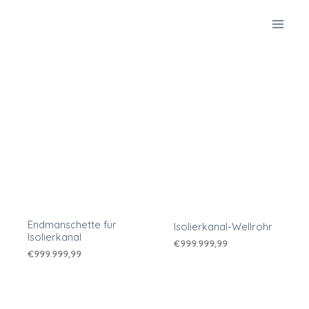
Zum
Inhalt
springen
Endmanschette für
Isolierkanal-Wellrohr
Isolierkanal
€
999.999,99
€
999.999,99