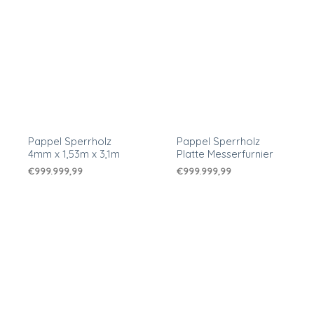
Pappel Sperrholz
Pappel Sperrholz
4mm x 1,53m x 3,1m
Platte Messerfurnier
€
999.999,99
€
999.999,99