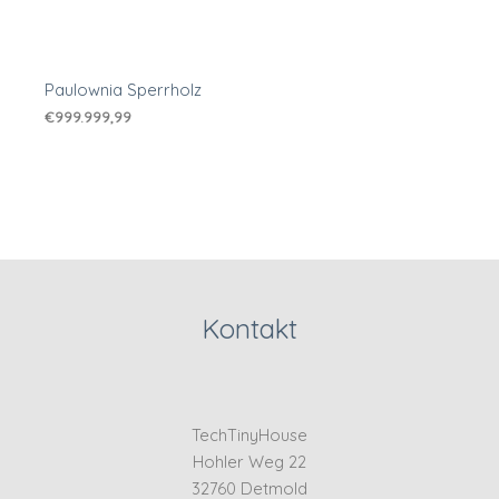
Paulownia Sperrholz
€
999.999,99
Kontakt
TechTinyHouse
Hohler Weg 22
32760 Detmold