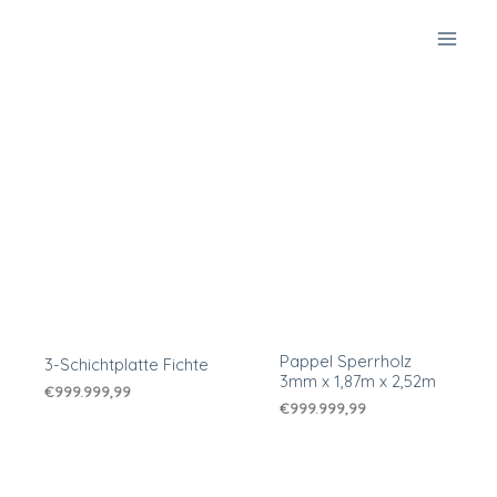
Zum
Inhalt
springen
Pappel Sperrholz
3-Schichtplatte Fichte
3mm x 1,87m x 2,52m
€
999.999,99
€
999.999,99