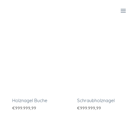
Zum
Inhalt
springen
Holznagel Buche
Schraubholznagel
€
999.999,99
€
999.999,99