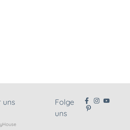
 uns
Folge
uns
nyHouse