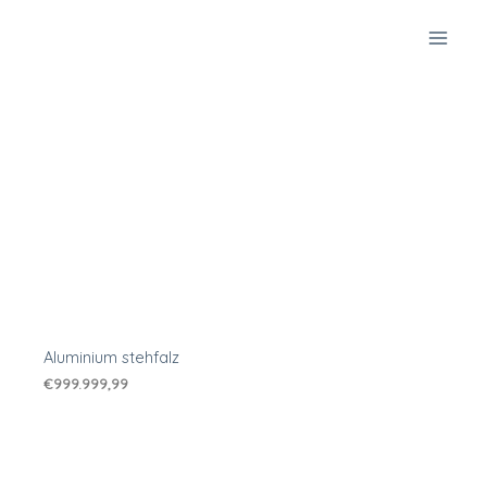
Zum
Inhalt
springen
Aluminium stehfalz
€
999.999,99