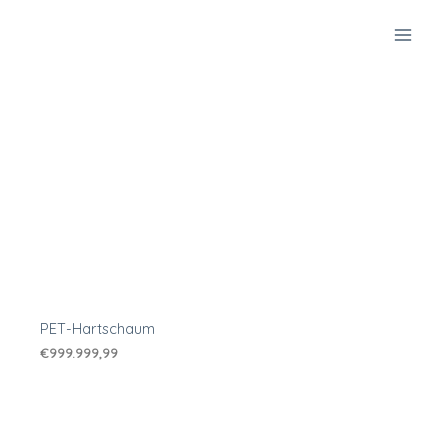
Zum
Inhalt
springen
PET-Hartschaum
€
999.999,99