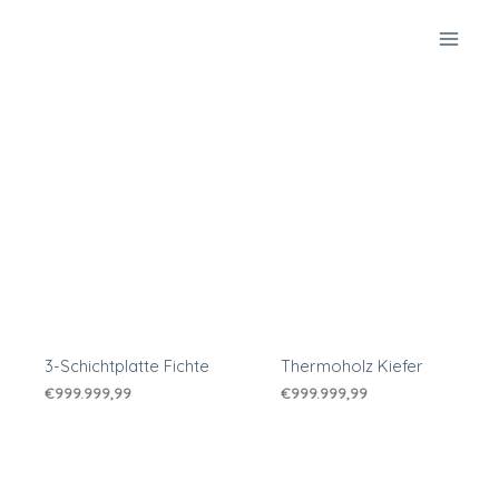
Zum
Inhalt
springen
3-Schichtplatte Fichte
Thermoholz Kiefer
€
999.999,99
€
999.999,99