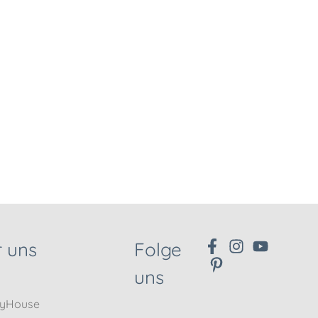
 uns
Folge
uns
nyHouse