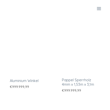
Zum
Inhalt
springen
Pappel Sperrholz
Aluminium Winkel
4mm x 1,53m x 3,1m
€
999.999,99
€
999.999,99