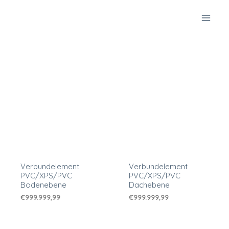
Zum
Inhalt
springen
Verbundelement
Verbundelement
PVC/XPS/PVC
PVC/XPS/PVC
Bodenebene
Dachebene
€
999.999,99
€
999.999,99