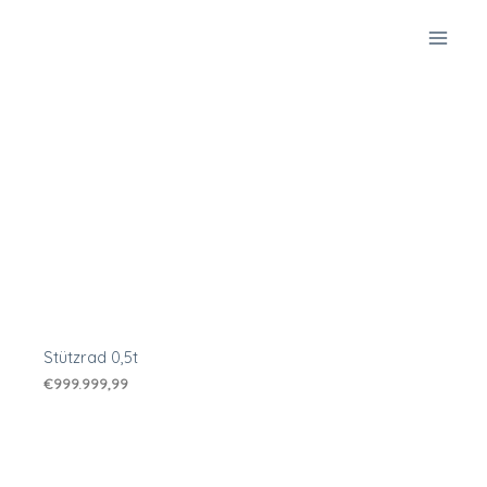
Zum
Inhalt
springen
Stützrad 0,5t
€
999.999,99