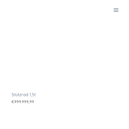
Zum
Inhalt
springen
Stützrad 1,5t
€
999.999,99