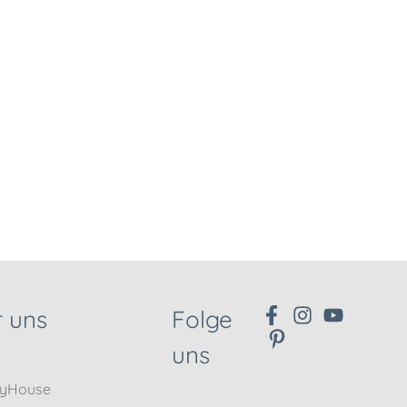
 uns
Folge
uns
nyHouse