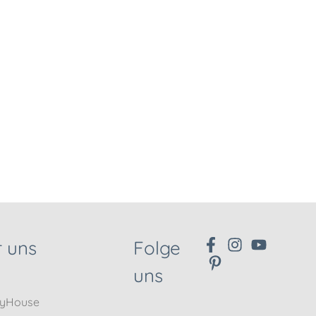
 uns
Folge
uns
nyHouse