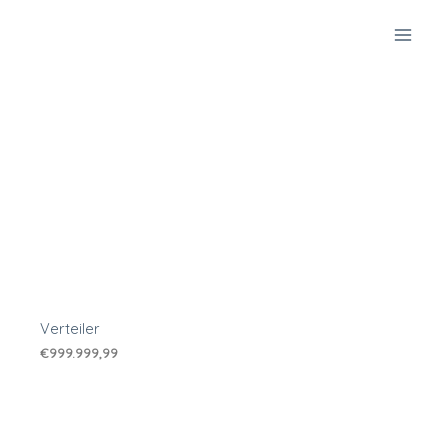
Zum
Inhalt
springen
Verteiler
€
999.999,99