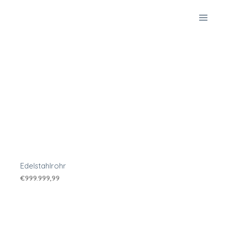
Zum
Inhalt
springen
Edelstahlrohr
€
999.999,99