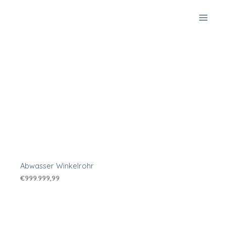
Zum
Inhalt
springen
Abwasser Winkelrohr
€
999.999,99