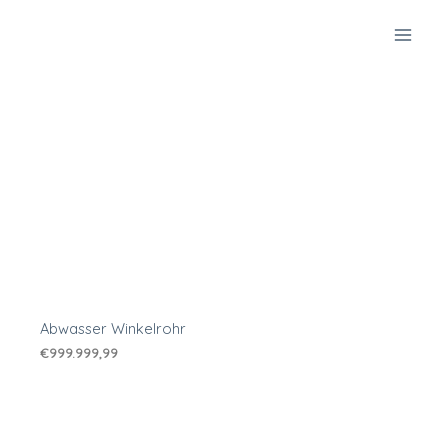
Zum
Inhalt
springen
Abwasser Winkelrohr
€
999.999,99