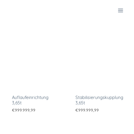
Zum
Inhalt
springen
Auflaufeinrichtung
Stabilisierungskupplung
3,65t
3,65t
€
999.999,99
€
999.999,99