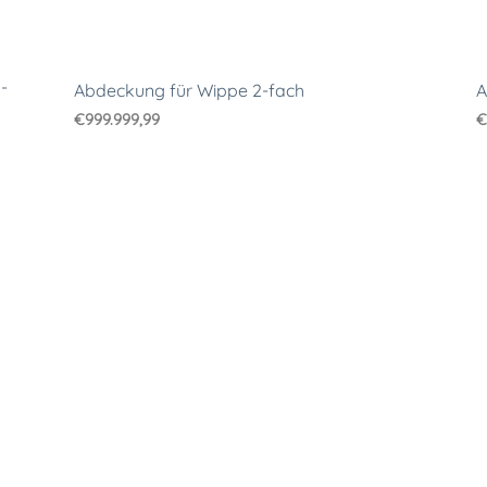
-
Abdeckung für Wippe 2-fach
A
€
999.999,99