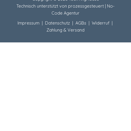
Technisch unterstützt von
prozessgesteuert | No-
Code Agentur
Impressum
|
Datenschutz
|
AGBs
|
Widerruf
|
Zahlung & Versand