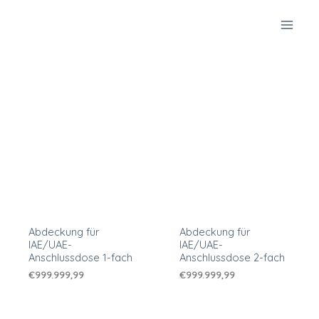
Zum
Inhalt
springen
Abdeckung für
Abdeckung für
IAE/UAE-
IAE/UAE-
Anschlussdose 1-fach
Anschlussdose 2-fach
€
999.999,99
€
999.999,99